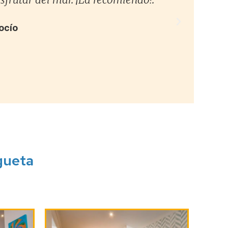
ocío
gueta