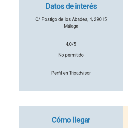
Datos de interés
C/ Postigo de los Abades, 4, 29015
Málaga
4,0/5
No permitido
Perfil en Tripadvisor
Cómo llegar
es zonas, incluida una para niños con parque
o día y tomaros unos espetos en cualquier