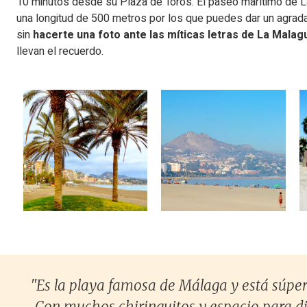
10 minutos desde su Plaza de Toros. El paseo marítimo de L
una longitud de 500 metros por los que puedes dar un agrada
sin
hacerte una foto ante las míticas letras de La Malag
llevan el recuerdo.
"Es la playa famosa de Málaga y está súper 
Con muchos chiringuitos y espacio para dis