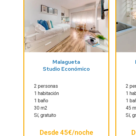
Malagueta
Studio Económico
2 personas
2 pe
1 habitación
1 hab
1 baño
1 ba
30 m2
45 
Sí, gratuito
Sí, g
Desde 45€/noche
D