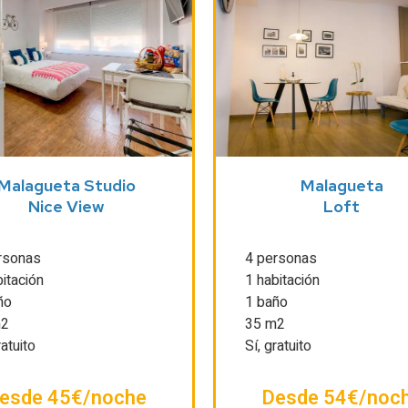
Malagueta Studio
Malagueta
Nice View
Loft
rsonas
4 personas
itación
1 habitación
ño
1 baño
m2
35 m2
ratuito
Sí, gratuito
esde 45€/noche
Desde 54€/noc