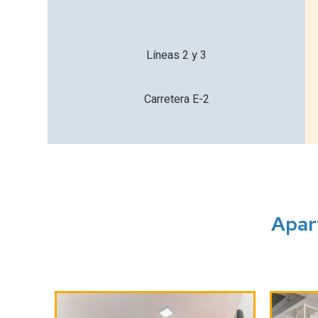
guito frente al mar."
Líneas 2 y 3
Rosa
5/5
Carretera E-2
Apar