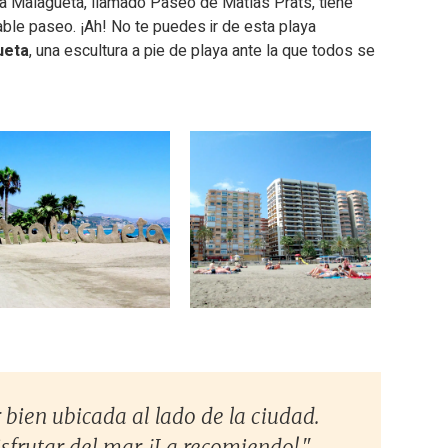
a Malagueta, llamado Paseo de Matías Prats, tiene
ble paseo. ¡Ah! No te puedes ir de esta playa
ueta
, una escultura a pie de playa ante la que todos se
bien ubicada al lado de la ciudad.
"Mu
frutar del mar. ¡La recomiendo!."
helada