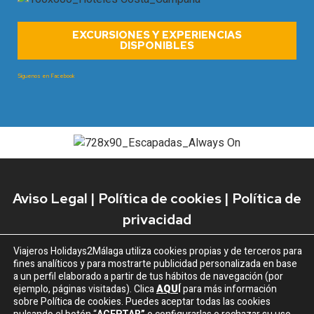
EXCURSIONES Y EXPERIENCIAS
DISPONIBLES
Síguenos en Facebook
Aviso Legal
|
Política de cookies
|
Política de
privacidad
Viajeros Holidays2Málaga
utiliza cookies propias y de terceros para
fines analíticos y para mostrarte publicidad personalizada en base
a un perfil elaborado a partir de tus hábitos de navegación (por
ejemplo, páginas visitadas). Clica
AQU
Í
para más información
sobre Política de cookies. Puedes aceptar todas las cookies
©2026 Holidays2Málaga | Todos los derechos protegidos