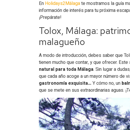
Barranco de la Rejía
En
Holidays2Málaga
te mostramos la guía má
información de interés para tu próxima escap
Salto de la Rejía
¡Prepárate!
Cañada de las Carnicerías
Tolox, Málaga: patrimo
Balneario de Tolox: Balneario de Fuen
malagueño
Balneario de Tolox: tratamientos​
Balneario de Tolox: precio
A modo de introducción, debes saber que Tol
Balneario de tolox: apertura y cierre​
tienen mucho que contar, y que ofrecer. Este
Balneario de Tolox: ¿cómo llegar​?
natural para toda Málaga
. Sin lugar a duda
que cada año acoge a un mayor número de vi
¿Dónde comer en Tolox?
gastronomía exquisita…
Y cómo no, un
bal
¿Dónde dormir en Tolox?
que se mete en sus extraordinarias aguas. ¡
Apartamentos turísticos
Camping en Tolox, Málaga​
Casa rural en Tolox, Málaga
De Málaga a Tolox, ¿cuántos kilómetro