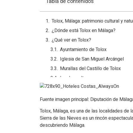
Tabla de contenidos
Tolox, Málaga: patrimonio cultural y na
¿Dónde está Tolox en Málaga​?
¿Qué ver en Tolox?
Ayuntamiento de Tolox
Iglesia de San Miguel Arcángel
Murallas del Castillo de Tolox
La plaza alta
Casa del Hidalgo Fernández Villam
Paseo de la Alfaguara
Fuente imagen principal: Diputación de Málag
Ermita de San Roque
Tolox, Málaga, es una de las localidades de la
¿Qué hacer en Tolox?
Sierra de las Nieves es un rincón espectacul
descubriendo Málaga.
Casa Museo de Artes Populares