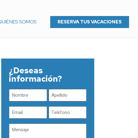
QUIÉNES SOMOS
RESERVA TUS VACACIONES
¿Deseas
información?
Nombre
Apellidos
(Obligatorio)
(Obligatorio)
Email
Teléfono
(Obligatorio)
(Obligatorio)
Mensaje