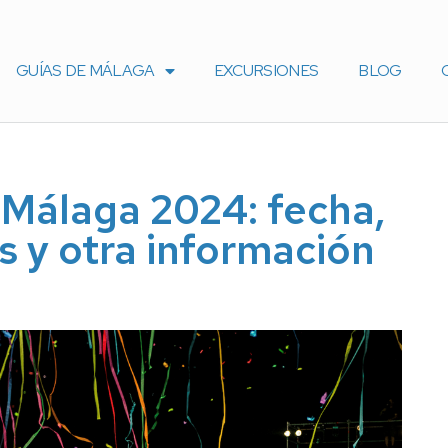
GUÍAS DE MÁLAGA
EXCURSIONES
BLOG
Málaga 2024: fecha,
as y otra información