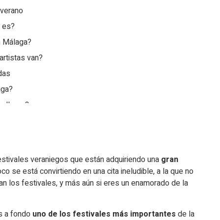
 verano
 es?
h Málaga?
rtistas van?
das
aga?
 llegar?
Málaga 2024?
tivales veraniegos que están adquiriendo una
gran
co se está convirtiendo en una cita ineludible, a la que no
tan los festivales, y más aún si eres un enamorado de la
s a fondo
uno de los festivales más importantes
de la