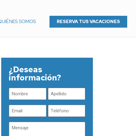
QUIÉNES SOMOS
RESERVA TUS VACACIONES
¿Deseas
información?
Nombre
Apellidos
(Obligatorio)
(Obligatorio)
Email
Teléfono
(Obligatorio)
(Obligatorio)
Mensaje