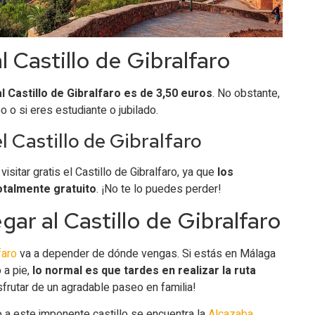
l Castillo de Gibralfaro
l Castillo de Gibralfaro es de 3,50 euros
. No obstante,
 o si eres estudiante o jubilado.
l Castillo de Gibralfaro
isitar gratis el Castillo de Gibralfaro, ya que
los
otalmente gratuito
. ¡No te lo puedes perder!
gar al Castillo de Gibralfaro
faro
va a depender de dónde vengas. Si estás en Málaga
o a pie,
lo normal es que tardes en realizar la ruta
isfrutar de un agradable paseo en familia!
 a este imponente castillo se encuentra la
Alcazaba