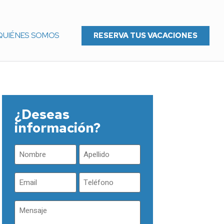
QUIÉNES SOMOS
RESERVA TUS VACACIONES
¿Deseas
información?
Nombre
Apellidos
(Obligatorio)
(Obligatorio)
Email
Teléfono
(Obligatorio)
(Obligatorio)
Mensaje