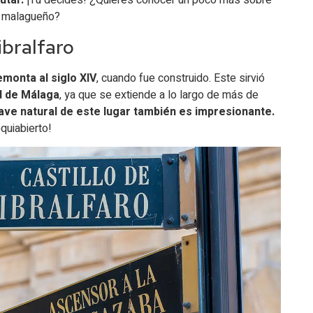
utar.
¡Tú decides! ¿Quieres conocer un poco más sobre
o malagueño?
ibralfaro
emonta al siglo XIV
, cuando fue construido. Este sirvió
ad de Málaga
, ya que se extiende a lo largo de más de
ave natural de este lugar también es impresionante.
quiabierto!