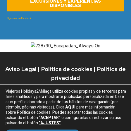
EXCURSIONES Y EXPERIENCIAS
DISPONIBLES
Síguenos en Facebook
Aviso Legal
|
Política de cookies
|
Política de
privacidad
Viajeros Holidays2Málaga
utiliza cookies propias y de terceros para
fines analíticos y para mostrarte publicidad personalizada en base
a un perfil elaborado a partir de tus hábitos de navegación (por
ejemplo, páginas visitadas). Clica
AQU
Í
para más información
sobre Política de cookies. Puedes aceptar todas las cookies
©2026 Holidays2Málaga | Todos los derechos protegidos
pulsando el botón
“
ACEPTAR”
o configurarlas o rechazar su uso
pulsando el botón
"AJUSTES"
.
Web realizada por
Medios en Red Digital Agency