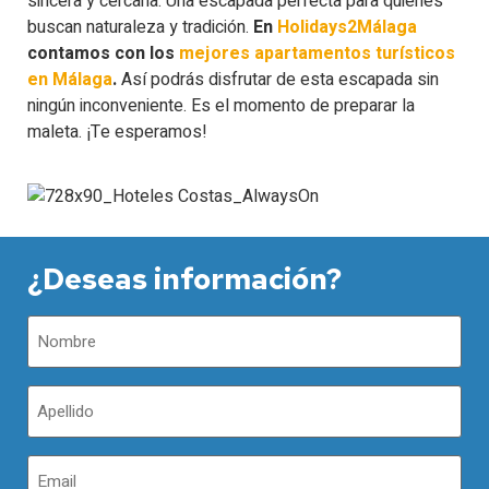
sincera y cercana. Una escapada perfecta para quienes
buscan naturaleza y tradición.
En
Holidays2Málaga
contamos con los
mejores apartamentos turísticos
en Málaga
.
Así podrás disfrutar de esta escapada sin
ningún inconveniente. Es el momento de preparar la
maleta. ¡Te esperamos!
¿Deseas información?
Nombre
(Obligatorio)
Apellidos
(Obligatorio)
Email
(Obligatorio)